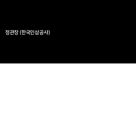
정관장 (한국인삼공사)
글로벌 No.1 홍삼브랜드 정관장의 에브리타임 전용 스튜디오
를 세계최초 인천공항 T2 신세계면세점 오픈하며
이에 따른 타
겟의 입점 유도 및 브랜드 및 제품의 경험을 유도하는 세일즈
프로모션을 진행했습니다
Planning
Event
Operate
Design
Web