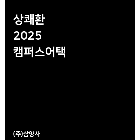
상쾌환
2025
캠퍼스어택
(주)삼양사