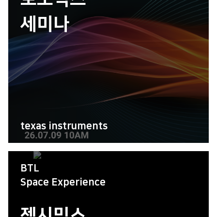
세미나
texas instruments
BTL
Space Experience
젝시믹스