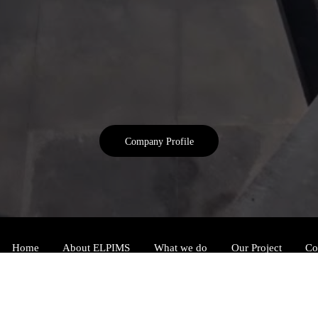
Company Profile
Home
About ELPIMS
What we do
Our Project
Co
주식회사 엘핌스
대표자명 : 안홍찬
서울특별시 금천구 가산디지털1로 1 더루벤스밸리 808호