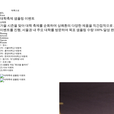
목록으로
BTL
Event
대학축제 샘플링 이벤트
상쾌환
가을 시즌을 맞아 대학 축제를 순회하며 상쾌환의 다양한 제품을 직간접적으로 
이벤트를 진행, 서울권 내 주요 대학를 방문하여 목표 샘플링 수량 100% 달성 
Planning
Artwork
Exhibition
Operate
Promote
▷ 장소 :
1차 : 서울대학교 대동제
2차 : 홍익대학교 대동제
3차 : 중앙대학교 대동제
4차 : 한국외국어대학교 대동제
▷ 참가자 : 약 5,000명 내외
▷ 프로그램 :
(1) 샘플링 게임 "텐션을 올려라"
(2) 서브 이벤트
(3) SNS 이벤트