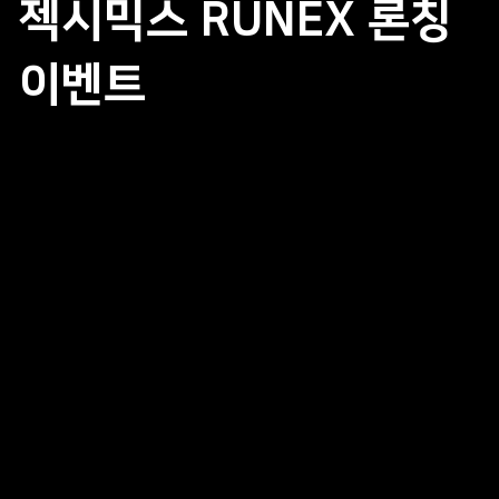
젝시믹스 RUNEX 론칭
이벤트