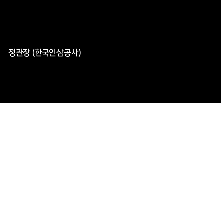
정관장 (한국인삼공사)
글로벌 No.1 홍삼브랜드 정관장의 에브리타임 전용 스튜디오
를 세계최초 인천공항 T2 신세계면세점 오픈하며
이에 따른 타
겟의 입점 유도 및 브랜드 및 제품의 경험을 유도하는 세일즈
프로모션을 진행했습니다
Planning
Event
Operate
Design
Web