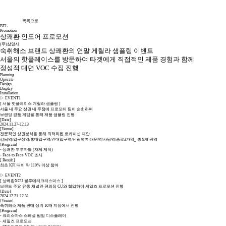
목록으로
BTL
Promotion
상쾌환 인도어 프로모션
(주)삼양사
숙취해소 브랜드 상쾌환의 연말 게릴라 샘플링 이벤트
서울의 핫플레이스를 방문하여 타겟에게 직접적인 제품 경험과 함께
정성적 대면 VOC 수집 진행
Planning
Operate
Design
Display
Installation
▷ EVENT1
[ 서울 핫플레이스 게릴라 샘플링 ]
서울 내 주요 상권 내 주점에 프로모터 팀이 순회하며
브랜딩 경품 게임을 통해 제품 샘플링 진행
[Date]
2024.11.27-12.13
[Venue]
전문적인 상권분석을 통해 최적화된 로케이션 제안
강남역/압구정역/홍대입구역/건대입구역/신림역/이태원역/사당역/종로3가역_ 총 9개 권역
[Program]
- 상쾌환 부루마블 (자체 제작)
- Face to Face VOC 조사
[ Result ]
최초 KPI 대비 약 110% 이상 참여
▷ EVENT2
[ 상쾌환XCU 블루메리크리스마스 ]
브랜드 주요 유통 채널인 편의점 CU와 협업하여 세일즈 프로모션 진행
[Date]
2024.12.21-12.31
[Venue]
숙취해소 제품 판매 상위 10개 지점에서 진행
[Program]
- 크리스마스 스페셜 팝업 디스플레이
- 세일즈 프로모션