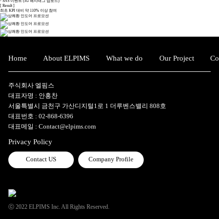
- SNS 이벤트 (IG 해시태그 업로드)
[ Result ]
최초 KPI 대비 약 110% 이상 참여
Home
About ELPIMS
What we do
Our Project
Co
주식회사 엘핌스
대표자명 : 안홍찬
서울특별시 금천구 가산디지털1로 1 더루벤스밸리 808호
대표번호 :
02-868-6396
대표메일 :
Contact@elpims.com
Privacy Policy
Contact US
Company Profile
ⓒ 2022 ELPIMS Inc. All Rights Reserved.