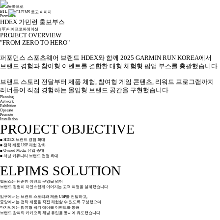
목록으로
BTL
Promotion
HDEX 가민런 홍보부스
(주)디에프코퍼레이션
PROJECT OVERVIEW
"FROM ZERO TO HERO"
퍼포먼스 스포츠웨어 브랜드 HDEX와 함께 2025 GARMIN RUN KOREA에서
브랜드 경험과 참여형 이벤트를 결합한 대형 체험형 팝업 부스를 총괄했습니다
브랜드 스토리 전달부터 제품 체험, 참여형 게임 콘텐츠, 리워드 프로그램까지
러너들이 직접 경험하는 몰입형 브랜드 공간을 구현했습니다
Planning
Artwork
Exhibition
Operate
Promote
Installation
PROJECT OBJECTIVE
■ HDEX 브랜드 경험 확대
■ 전략 제품 USP 체험 강화
■ Owned Media 유입 증대
■ 러닝 커뮤니티 브랜드 접점 확대
ELPIMS SOLUTION
엘핌스는 단순한 이벤트 운영을 넘어
브랜드 경험이 자연스럽게 이어지는 고객 여정을 설계했습니다
입구에서는 브랜드 스토리와 제품 USP를 전달하고,
중앙에서는 전략 제품을 직접 체험할 수 있도록 구성했으며
마지막에는 참여형 럭키 에어볼 이벤트를 통해
브랜드 참여와 카카오톡 채널 유입을 동시에 유도했습니다