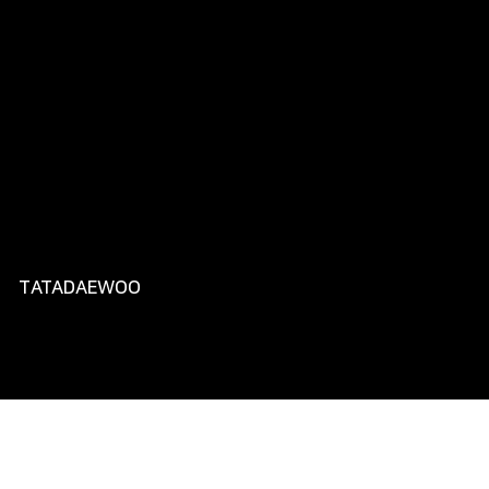
TATADAEWOO
타타대우상용차의 준중형 트럭 더쎈의 페이스리프트 신차발표
회를 모빌리티 전문 기자 협회를
초청하여 본사에서 미디어데
이 형식으로 성공적으로 진행